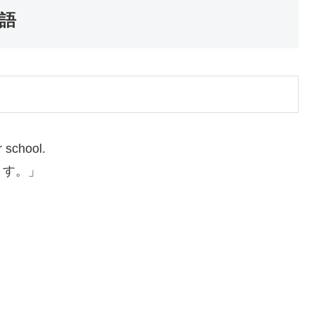
英語
 school.
ます。」