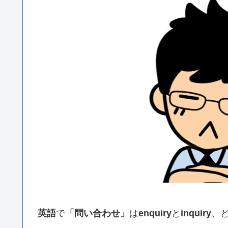
英語
で
「問い合わせ」
は
enquiry
と
inquiry
、