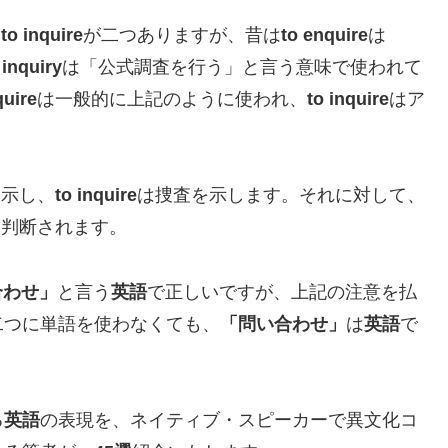
と
to inquire
が二つありますが、昔は
to enquire
は
、
inquiry
は「公式調査を行う」と言う意味で使われて
quire
は一般的に上記のように使われ、
to inquire
はア
を示し、
to inquire
は捜査を示します。それに対して、
と判断されます。
合わせ」
と言う
英語
で正しいですが、上記の注意を払
二つに単語を使わなくても、
「問い合わせ」
は
英語
で
る
英語
の表現を、ネイティブ・スピーカーで異文化コ