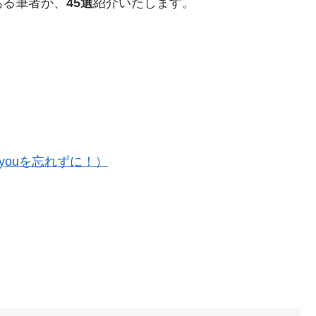
ある筆者が、
45選
紹介いたします。
 youを忘れずに！）