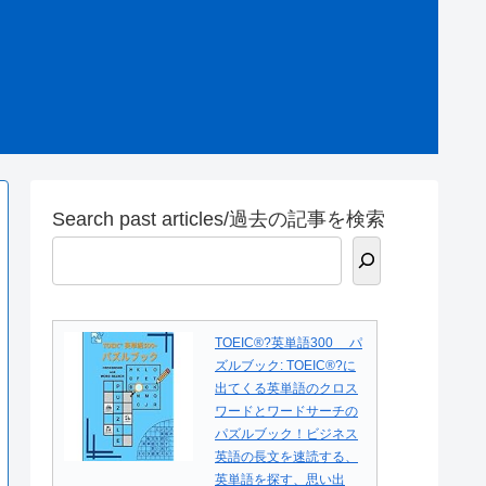
Search past articles/過去の記事を検索
TOEIC®?英単語300 パ
ズルブック: TOEIC®?に
出てくる英単語のクロス
ワードとワードサーチの
パズルブック！ビジネス
英語の長文を速読する、
英単語を探す、思い出