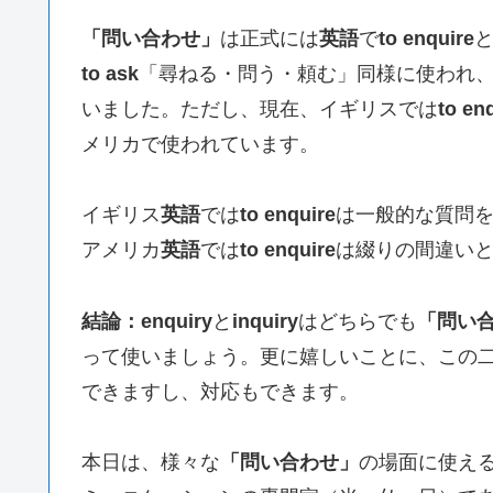
「問い合わせ」
は正式には
英語
で
to enquire
to ask
「尋ねる・問う・頼む」同様に使われ
いました。ただし、現在、イギリスでは
to en
メリカで使われています。
イギリス
英語
では
to enquire
は一般的な質問
アメリカ
英語
では
to enquire
は綴りの間違い
結論：enquiry
と
inquiry
はどちらでも
「問い
って使いましょう。更に嬉しいことに、この
できますし、対応もできます。
本日は、様々な
「問い合わせ」
の場面に使え