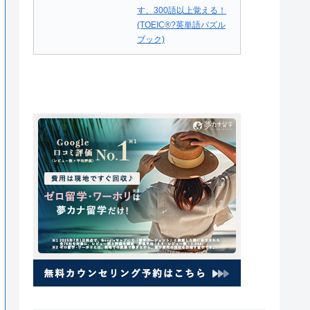
す、300語以上覚える！
(TOEIC®?英単語パズル
ブック)