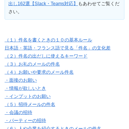
出し162選【Slack・Teams対応】
もあわせてご覧くだ
さい。
（１）件名を書くときの１０の基本ルール
日本語・英語・フランス語で見る「件名」の文化差
（２）件名の出だしに使えるキーワード
（３）お礼のメールの件名
（４）お願いや要求のメール件名
・面接のお願い
・情報が欲しいとき
・インプットのお願い
（５）招待メールの件名
・会議の招待
・パーティーの招待
（６）人や企業を紹介するときのメールの件名