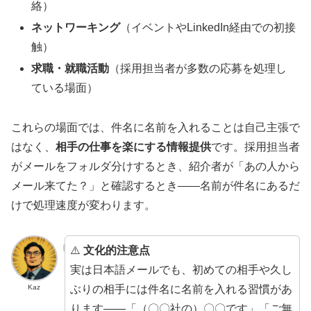
絡）
ネットワーキング
（イベントやLinkedIn経由での初接
触）
求職・就職活動
（採用担当者が多数の応募を処理し
ている場面）
これらの場面では、件名に名前を入れることは自己主張で
はなく、
相手の仕事を楽にする情報提供
です。採用担当者
がメールをフォルダ分けするとき、紹介者が「あの人から
メール来てた？」と確認するとき——名前が件名にあるだ
けで処理速度が変わります。
⚠️
文化的注意点
実は日本語メールでも、初めての相手や久し
ぶりの相手には件名に名前を入れる習慣があ
Kaz
ります——「（〇〇社の）〇〇です」「ご無