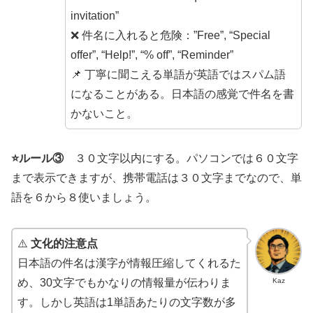
invitation”
❌ 件名に入れると危険：”Free”, “Special
offer”, “Help!”, “% off”, “Reminder”
📌 丁寧に聞こえる単語が英語ではスパム語
になることがある。日本語の感覚で件名を書
かないこと。
⭐️ルール③
３０文字以内にする。パソコンでは６０文字
まで表示できますが、携帯電話は３０文字までなので、単
語を６から８使いましょう。
⚠️
文化的注意点
日本語の件名は漢字が情報圧縮してくれるた
Kaz
め、30文字でもかなりの情報量が伝わりま
す。しかし英語は1単語あたりの文字数が多