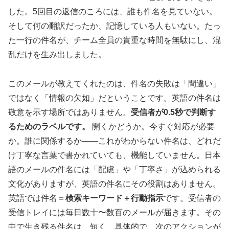
した。5回目の返信のころには、誰も件名を見ていない。
そして何の翻訳だったか、記憶している人もいない。たっ
た一行の件名が、チーム全員の貴重な時間を無駄にし、混
乱だけを生み出しました。
このメールが教えてくれたのは、件名の失敗は「間違い」
ではなく「情報の欠如」だということです。英語の件名は
敬意を示す場所ではありません。
受信者が0.5秒で判断す
るためのラベルです。
開くかどうか。今すぐ対応が必要
か。誰に関係するか——これがわからない件名は、どれだ
け丁寧な言葉で書かれていても、機能していません。日本
語のメールの件名には「配慮」や「丁寧さ」が込められる
文化がありますが、英語の件名にその役割はありません。
英語では件名＝
検索キーワード＋行動指示
です。受信者の
受信トレイには毎日数十〜数百のメールが届きます。その
中で生き残る件名は、短く、具体的で、次のアクションが