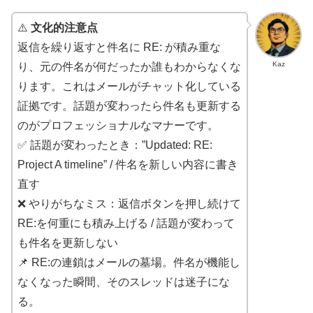
⚠️
文化的注意点
返信を繰り返すと件名に RE: が積み重な
Kaz
り、元の件名が何だったか誰もわからなくな
ります。これはメールがチャット化している
証拠です。話題が変わったら件名も更新する
のがプロフェッショナルなマナーです。
✅ 話題が変わったとき：”Updated: RE:
Project A timeline” / 件名を新しい内容に書き
直す
❌ やりがちなミス：返信ボタンを押し続けて
RE:を何重にも積み上げる / 話題が変わって
も件名を更新しない
📌 RE:の連鎖はメールの墓場。件名が機能し
なくなった瞬間、そのスレッドは迷子にな
る。