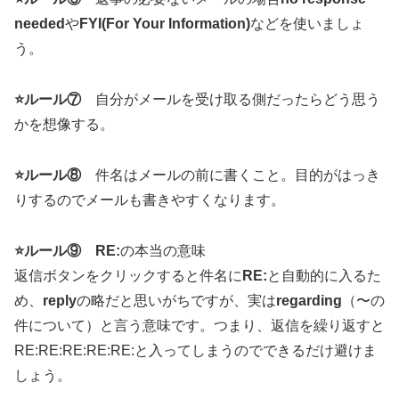
needed
や
FYI(For Your Information)
などを使いましょ
う。
⭐️ルール⑦
自分がメールを受け取る側だったらどう思う
かを想像する。
⭐️ルール⑧
件名はメールの前に書くこと。目的がはっき
りするのでメールも書きやすくなります。
⭐️ルール⑨
RE:
の本当の意味
返信ボタンをクリックすると件名に
RE:
と自動的に入るた
め、
reply
の略だと思いがちですが、実は
regarding
（〜の
件について）と言う意味です。つまり、返信を繰り返すと
RE:RE:RE:RE:RE:と入ってしまうのでできるだけ避けま
しょう。