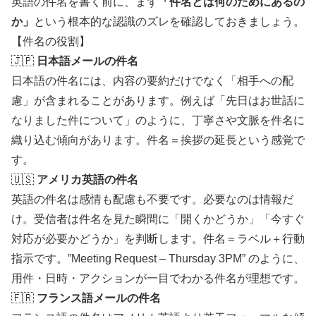
英語の件名を書く前に、まず
「件名とは何のためにあるの
か」
という根本的な認識のズレを確認しておきましょう。
【件名の役割】
🇯🇵
日本語メールの件名
日本語の件名には、内容の要約だけでなく「相手への配
慮」が含まれることがあります。例えば「先日はお世話に
なりました件について」のように、丁寧さや文脈を件名に
織り込む傾向があります。件名＝挨拶の延長という感覚で
す。
🇺🇸
アメリカ英語の件名
英語の件名は感情も配慮も不要です。必要なのは情報だ
け。受信者は件名を見た瞬間に「開くかどうか」「今すぐ
対応が必要かどうか」を判断します。件名＝ラベル＋行動
指示です。”Meeting Request – Thursday 3PM” のように、
用件・日時・アクションが一目でわかる件名が理想です。
🇫🇷
フランス語メールの件名