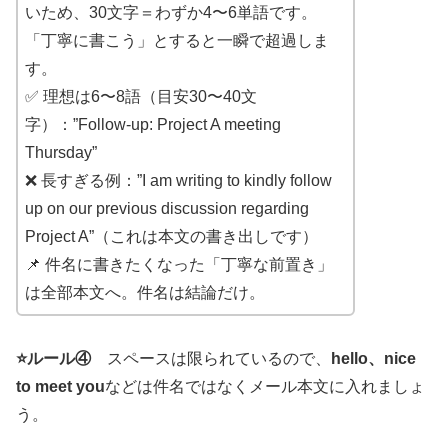
いため、30文字＝わずか4〜6単語です。
「丁寧に書こう」とすると一瞬で超過しま
す。
✅ 理想は6〜8語（目安30〜40文
字）：”Follow-up: Project A meeting
Thursday”
❌ 長すぎる例：”I am writing to kindly follow
up on our previous discussion regarding
Project A”（これは本文の書き出しです）
📌 件名に書きたくなった「丁寧な前置き」
は全部本文へ。件名は結論だけ。
⭐️ルール④
スペースは限られているので、
hello、nice
to meet you
などは件名ではなくメール本文に入れましょ
う。