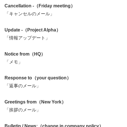
Cancellation -（Friday meeting）
「キャンセルのメール」
Update -（Project Alpha）
「情報アップデート」
Notice from（HQ）
「メモ」
Response to（your question）
「返事のメール」
Greetings from（New York）
「挨拶のメール」
Bulletin / News:（change in company policy）