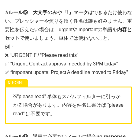
⭐️ルール⑤
大文字のみ
や
「!」マーク
はできるだけ使わな
い。プレッシャーや焦りを招く件名は誰も好みません。重
要性を伝えたい場合は、urgentやimportantの単語を
内容と
セットで
使いましょう。単体では使わないこと。
例：
❌ “URGENT!!” / “Please read this”
✅ “Urgent: Contract approval needed by 3PM today”
✅ “Important update: Project A deadline moved to Friday”
※”please read” 単体もスパムフィルターに引っか
かる場合があります。内容を件名に書けば “please
read” は不要です。
⭐️ルール⑥
返事の必要ないメールの場合
no response