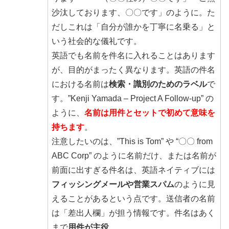
沙汰しております、〇〇です」のように。た
だしこれは「自分が誰かを丁寧に名乗る」と
いう社会的な儀礼です。
英語でも名前を件名に入れることはあります
が、目的がまったく異なります。英語の件名
における名前は
検索・識別のためのラベル
で
す。”Kenji Yamada – Project A Follow-up” の
ように、
名前は用件とセットで初めて意味を
持ちます
。
注意したいのは、”This is Tom” や “〇〇 from
ABC Corp” のように名前だけ、または名前が
前面に出すぎる件名は、英語ネイティブには
フィッシングメールや営業スパム
のように見
えることがあるという点です。送信者の名前
は「差出人欄」が担う情報です。件名はあく
まで
用件が主役
。