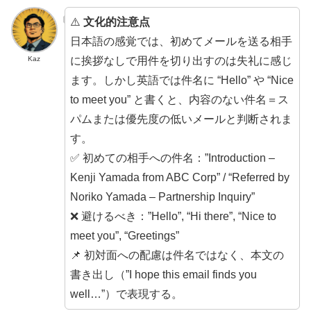
⚠️
文化的注意点
日本語の感覚では、初めてメールを送る相手
に挨拶なしで用件を切り出すのは失礼に感じ
Kaz
ます。しかし英語では件名に “Hello” や “Nice
to meet you” と書くと、内容のない件名＝ス
パムまたは優先度の低いメールと判断されま
す。
✅ 初めての相手への件名：”Introduction –
Kenji Yamada from ABC Corp” / “Referred by
Noriko Yamada – Partnership Inquiry”
❌ 避けるべき：”Hello”, “Hi there”, “Nice to
meet you”, “Greetings”
📌 初対面への配慮は件名ではなく、本文の
書き出し（”I hope this email finds you
well…”）で表現する。