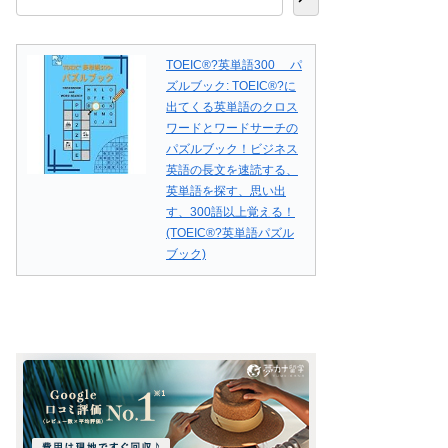
TOEIC®?英単語300 パ
ズルブック: TOEIC®?に
出てくる英単語のクロス
ワードとワードサーチの
パズルブック！ビジネス
英語の長文を速読する、
英単語を探す、思い出
す、300語以上覚える！
(TOEIC®?英単語パズル
ブック)