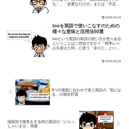
な」、「必要なだけの」または「不足の
ない」という意味としてよく使われます
が、実はこれらとは別の使い方が存在す
るということをご存知ですか？enoughと
2026.05.03
の言葉の組...
tooを英語で使いこなすのための
様々な意味と活用法50選
tooという英語の単語の使い方が色々ある
ということはご存知ですか？「標準レベ
ルを超えた時」に使う「余りに」という
意味はもちろん、「又」という意味とし
ても使われます。これらの他に、相手と
考えや意見が合う時にもよくtooを使いま
2026.05.03
す。つまり、「私...
9つの場面に合わせて使う英語の「気にな
る」の例文87選
場面別で接客をする時の英語の「いらっ
しゃいませ」36選