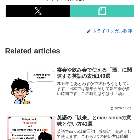
トライリンガル教師
Related articles
宴会や飲み会で使える「酒」に関
連する英語の表現140選
2016年もあとわずかで終わろうとしてい
ます。日本では忘年会そして新年会が多
い時期です。この時期はやはり「酒」を
飲む機会が非常に多くなります。日本に
住む外国人も日本の文化に合わせて一緒
に祝うことも増えてきました。また、祝
2026.05.03
いとは別に普段の日で...
英語の「以来」とever sinceの意
味と使い方41選
英語でsinceは前置詞、接続詞、副詞とし
て使えます。これら3つの使い方は時間