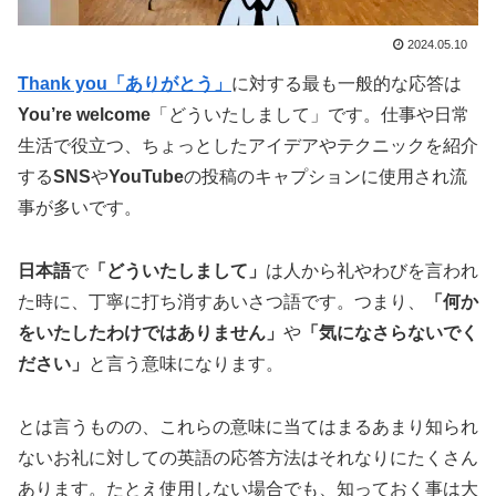
2024.05.10
Thank you「ありがとう」
に対する最も一般的な応答は
You’re welcome
「どういたしまして」です。仕事や日常
生活で役立つ、ちょっとしたアイデアやテクニックを紹介
する
SNS
や
YouTube
の投稿のキャプションに使用され流
事が多いです。
日本語
で
「どういたしまして」
は人から礼やわびを言われ
た時に、丁寧に打ち消すあいさつ語です。つまり、
「何か
をいたしたわけではありません」
や
「気になさらないでく
ださい」
と言う意味になります。
とは言うものの、これらの意味に当てはまるあまり知られ
ないお礼に対しての英語の応答方法はそれなりにたくさん
あります。たとえ使用しない場合でも、知っておく事は大