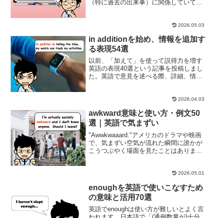
（特に過去の出来事）に関係していて、
「～以来」、「～以後に」、「～のとき
から」という意味になります。さらに、
ever sinceはsinceより「ずっと」を強調
2026.05.03
し...
in additionを始め、情報を追加す
る表現54選
以前、「加えて」を使って説得力を増す
英語の表現40選という記事を投稿しまし
た。英語で意見を述べる際、詳細、情報
や理由を追加したい時にandを使う人は多
いと思いますが、その記事では、in
additionという表現も少し紹介しました。
2026.04.03
実は、i...
awkward意味と使い方・例文50
選｜英語で気まずい
"Awwkwaaard."アメリカのドラマや映画
で、気まずい空気が流れた瞬間に誰かが
こうつぶやく場面を見たことはありませ
んか？わざと引き伸ばして、ちょっと笑
いを誘いながら「この空気、やばいよ
ね」と認める。これがネイティブ・スピ
2026.05.01
ーカーらしい ...
enoughを英語で使いこなすため
の意味と活用70選
英語でenoughは使い方が難しいとよく言
われます。日本語で「(通例数量が)十分