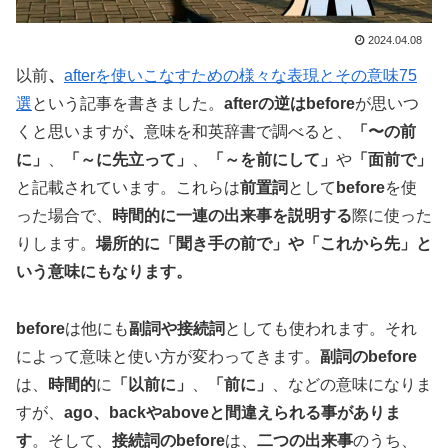
2024.04.08
以前
、
afterを使いこなすための様々な表現とその意味75
選
という記事を書きました。
afterの逆はbefore
が思いつ
くと思いますが
、
意味を和英辞書で調べると、
「〜の前
に」
、
「～に先立って」
、
「～を前にして」
や
「面前で」
と記載されています。これらは
前置詞
として
before
を使
った場合で、
時間的に一連の出来事を説明する
際に使った
りします。
場所的に「聞き手の前で」や「これから先」と
いう意味にもなります。
before
は他にも
副詞や接続詞
としても使われます。それ
によって意味と使い方が変わってきます。
副詞のbefore
は、
時間的
に
「以前に」
、
「前に」
、などの意味になりま
すが、
ago、backやaboveと間違えられる事がありま
す
。そして、
接続詞のbefore
は、
二つの出来事
のうち、