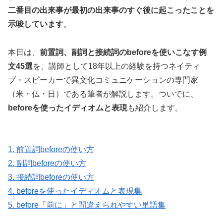
二番目の出来事が最初の出来事のすぐ後に起こったことを
示唆しています
。
本日は、
前置詞、副詞と接続詞のbeforeを使いこなす例
文45選
を、講師として18年以上の経験を持つネイティ
ブ・スピーカーで異文化コミュニケーションの専門家
（米・仏・日）である筆者が解説します。ついでに、
beforeを使ったイディオムと表現
も紹介します。
1. 前置詞beforeの使い方
2. 副詞beforeの使い方
3. 接続詞beforeの使い方
4. beforeを使ったイディオムと表現集
5. before「前に」と間違えられやすい単語集