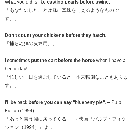
What you did is like
casting pearls before swine
.
「あなたのしたことは豚に真珠を与えるようなもので
す。」
Don’t count your chickens before they hatch
.
「捕らぬ狸の皮算用。」
I sometimes
put the cart before the horse
when I have a
hectic day!
「忙しい一日を過ごしていると、本末転倒なこともありま
す。」
I’ll be back
before you can say “
blueberry pie
“
. – Pulp
Fiction (1994)
「あっと言う間に戻ってくる。」- 映画『パルプ・フィク
ション（1994）』より