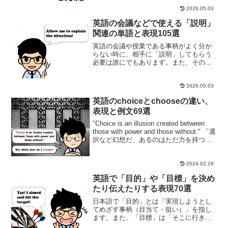
いいですか？」とよく聞かれます。辞典
によれば、日本語で「そもそも」は結構
2026.05.03
便利な表現で、大きく二通...
英語の会議などで使える「説明」
関連の単語と表現105選
英語の会議や授業である事柄がよく分か
らない時に、相手に「説明」してもらう
必要は誰にでもあります。また、その反
対の立場も経験する方は多いと思いま
す。グローバルビジネスや海外の学校で
は、「説明」を始める前に一言「説明し
2026.05.03
ます！」と周りの人に知らせ...
英語のchoiceとchooseの違い、
表現と例文69選
"Choice is an illusion created between
those with power and those without." 「選
択など幻想だ、あるのはただ力を持つ者
と持たぬ者だけ。」と、『マトリック
ス・リローデッ...
2024.02.26
英語で「目的」や「目標」を決め
たり伝えたりする表現70選
日本語で「目的」とは「実現しようとし
てめざす事柄（目当て・狙い）」を指し
ます。また、「目標」は「そこに行き着
くように目印とするもの」を指します。