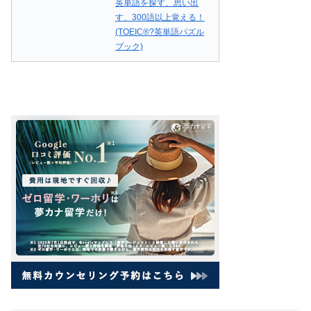
英単語を探す、思い出
す、300語以上覚える！
(TOEIC®?英単語パズル
ブック)