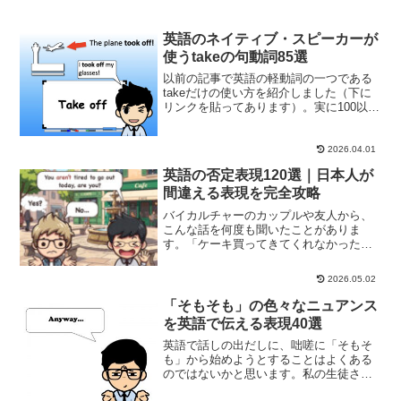
英語のネイティブ・スピーカーが
使うtakeの句動詞85選
以前の記事で英語の軽動詞の一つである
takeだけの使い方を紹介しました（下に
リンクを貼ってあります）。実に100以上
の使い方がありましたが、その他にも、
英語のネイティブ・スピーカーがよく使
うtakeの「句動詞」（phrasal verb）も...
2026.04.01
英語の否定表現120選｜日本人が
間違える表現を完全攻略
バイカルチャーのカップルや友人から、
こんな話を何度も聞いたことがありま
す。「ケーキ買ってきてくれなかった
の？」と英語で聞いたら、相手の日本人
パートナーが "Yes." と答えた。買ってき
2026.05.02
た？買ってこなかった？その一言で会話
が止まります。誕生...
「そもそも」の色々なニュアンス
を英語で伝える表現40選
英語で話しの出だしに、咄嗟に「そもそ
も」から始めようとすることはよくある
のではないかと思います。私の生徒さん
からも「英語でこの場合なんて言ったら