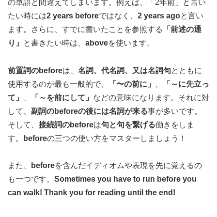
の単語と間違えてしまいます。例えば、「2年前」と言い
たい時には
2 years before
ではなく、
2 years ago
と言い
ます。さらに、すでに書いたことを参照する
「前述の通
り」
と書きたい時は、
above
を使います。
前置詞のbefore
は、
名詞、代名詞、又は名詞句
とともに
使用するのが最も一般的で、
「〜の前に」
、
「～に先立っ
て」
、
「～を前にして」
などの意味になります。それに対
して、
副詞のbeforeの後には名詞が来る
事が多いです。
そして、
接続詞のbefore
は
句と句を繋げる
働きをしま
す。
before
の三つの使い方をマスターしましょう！
また、
before
を含んだイディオムや表現を先に覚えるの
も一つです。
Sometimes you have to run before you
can walk!
Thank you for reading until the end!