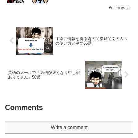
この二つの単語の意味の違いは日本語で
は明らかかもしれませんが、果たして英
2026.05.03
語ではどうでしょう？和英...
丁寧に情報を得る為の間接疑問文の３つ
の使い方と例文55選
英語のメールで「返信が遅くなり申し訳
ありません」50選
Comments
Write a comment