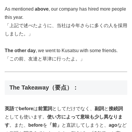
As mentioned
above
, our company has hired more people
this year.
「上記で述べたように、当社は今年さらに多くの人を採用
しました。」
The other day
, we went to Kusatsu with some friends.
「この前、友達と草津に行ったよ。」
The Takeaway（要点）：
英語
で
before
は
前置詞
としてだけでなく、
副詞
と
接続詞
としても使います。
使い方によって意味も少し異なりま
す
。また、
before
を
「前」
と直訳してしまうと、
ago
など