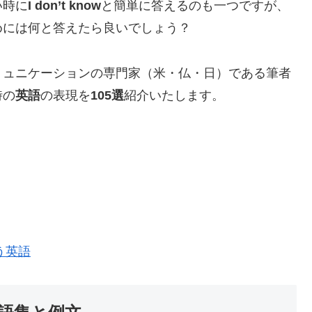
い時に
I don’t know
と簡単に答えるのも一つですが、
めには何と答えたら良いでしょう？
ミュニケーションの専門家（米・仏・日）である筆者
時の
英語
の表現を
105選
紹介いたします。
う英語