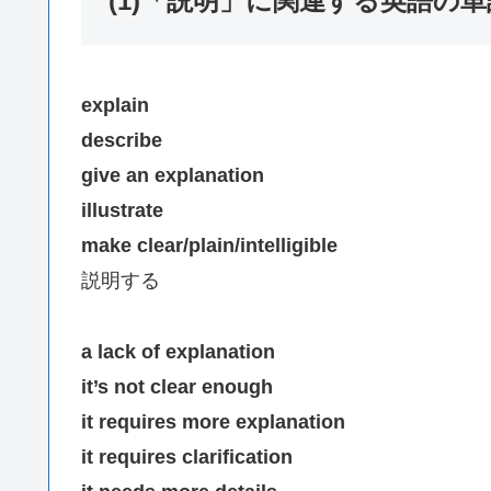
(1)「説明」に関連する英語の
explain
describe
give an explanation
illustrate
make clear/plain/intelligible
説明する
a lack of explanation
it’s not clear enough
it requires more explanation
it requires clarification