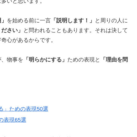
は多いと思います。
明」
を始める前に一言
「説明します！」
と周りの人に
ください」
と問われることもあります。それは決して
好奇心があるからです。
が、物事を
「明らかにする」
ための表現と
「理由を問
る」ための表現50選
表現65選