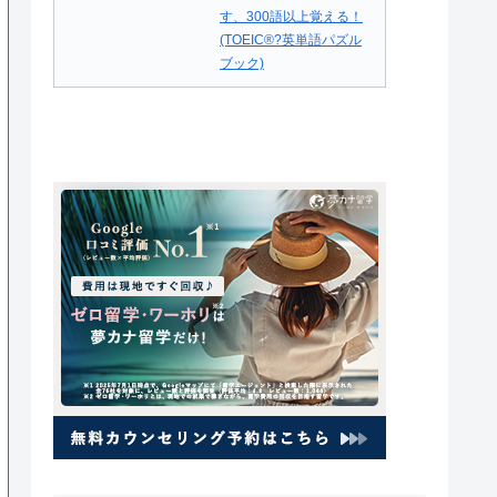
す、300語以上覚える！
(TOEIC®?英単語パズル
ブック)