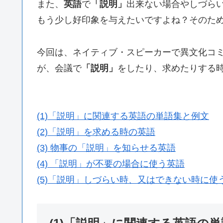
また、
英語
で
「説明」
出来ない場合やしづら
もう少し好印象を与えたいですよね？そのた
今回は、ネイティブ・スピーカーで異文化コ
が、会議で
「説明」
をしたり、求めたりする
(1)「説明」に関連する英語の単語集と例文
(2)「説明」を求める時の英語
(3) 物事の「説明」を知らせる英語
(4) 「説明」が不要の場合に使う英語
(5)「説明」しづらい時、又はできない時に使