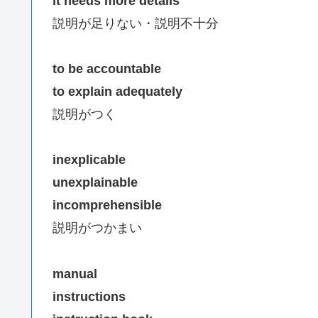
it needs more details
説明が足りない・説明不十分
to be accountable
to explain adequately
説明がつく
inexplicable
unexplainable
incomprehensible
説明がつかまい
manual
instructions