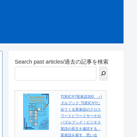
Search past articles/過去の記事を検索
TOEIC®?英単語300 パ
ズルブック: TOEIC®?に
出てくる英単語のクロス
ワードとワードサーチの
パズルブック！ビジネス
英語の長文を速読する、
英単語を探す、思い出