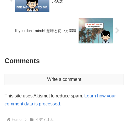
い56選
If you don’t mindの意味と使い方33選
Comments
Write a comment
This site uses Akismet to reduce spam.
Learn how your
comment data is processed.
Home
イディオム