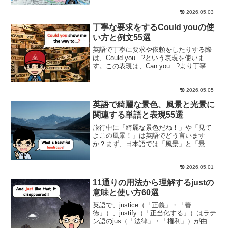
だったり、マップに示されていなかった
り、Wi-Fiが無い場所だって少なくは無い
2026.05.03
です。スマホ自体使...
丁寧な要求をするCould youの使
い方と例文55選
英語で丁寧に要求や依頼をしたりする際
は、Could you...?という表現を使いま
す。この表現は、Can you...?より丁寧な
言い方になります。Could youの後の文法
に少し苦戦する方はいますが、基本的に
英語で命令文（例：Stop...
2026.05.05
英語で綺麗な景色、風景と光景に
関連する単語と表現55選
旅行中に「綺麗な景色だね！」や「見て
よこの風景！」は英語でどう言います
か？まず、日本語では「風景」と「景
色」の違いは次のように分ける事ができ
ます：・「風景」は大抵心地良い眺めを
意味します。・「景色」は自然の眺めを
2026.05.01
意味します。この二つの単語に...
11通りの用法から理解するjustの
意味と使い方60選
英語で、justice（「正義」・「善
徳」）、justify（「正当化する」）はラテ
ン語のjus（「法律」・「権利」）が由来