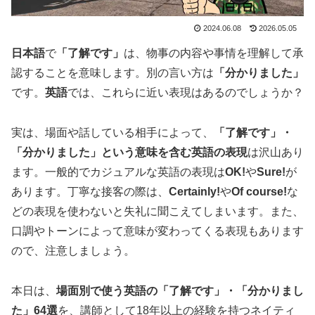
2024.06.08
2026.05.05
日本語
で
「了解です」
は、物事の内容や事情を理解して承
認することを意味します。別の言い方は
「分かりました」
です。
英語
では、これらに近い表現はあるのでしょうか？
実は、場面や話している相手によって、
「了解です」・
「分かりました」という意味を含む英語の表現
は沢山あり
ます。一般的でカジュアルな英語の表現は
OK!
や
Sure!
が
あります。丁寧な接客の際は、
Certainly!
や
Of course!
な
どの表現を使わないと失礼に聞こえてしまいます。また、
口調やトーンによって意味が変わってくる表現もあります
ので、注意しましょう。
本日は、
場面別で使う英語の「了解です」・「分かりまし
た」64選
を、講師として18年以上の経験を持つネイティ