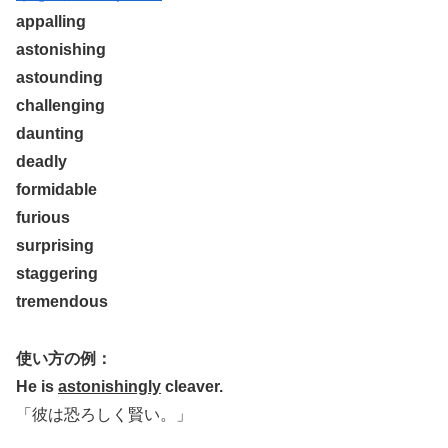
appalling
astonishing
astounding
challenging
daunting
deadly
formidable
furious
surprising
staggering
tremendous
使い方の例：
He is
astonishingly
cleaver.
「彼は恐ろしく賢い。」