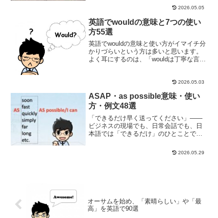
のでしょうか？実は、場面や話している
相手によって、「了解です」・「分かり
2026.05.05
ました」という意味を含む英...
英語でwouldの意味と7つの使い
方55選
英語でwouldの意味と使い方がイマイチ分
かりづらいという方は多いと思います。
よく耳にするのは、「wouldは丁寧な言い
回し」と「wouldはwillの過去形」という
説明です。これは文法のルールとしては
間違いではありませんが、「未来を表す
2026.05.03
w...
ASAP・as possible意味・使い
方・例文48選
「できるだけ早く送ってください」――
ビジネスの現場でも、日常会話でも、日
本語では「できるだけ」のひとことで済
みます。では英語では？実は、"as soon
as possible" だけでなく、"ASAP"、"as
2026.05.29
fast as you c...
オーサムを始め、「素晴らしい」や「最
高」を英語で90選