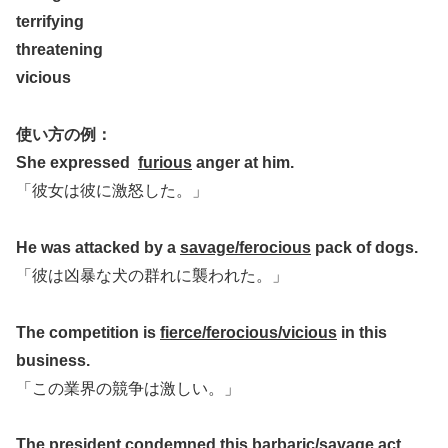
terrifying
threatening
vicious
使い方の例：
She expressed
furious
anger at him.
「彼女は彼に激怒した。」
He was attacked by a
savage/ferocious
pack of dogs.
「彼は凶暴な犬の群れに襲われた。」
The competition is
fierce/ferocious/vicious
in this
business.
「この業界の競争は激しい。」
The president condemned this
barbaric/savage
act.