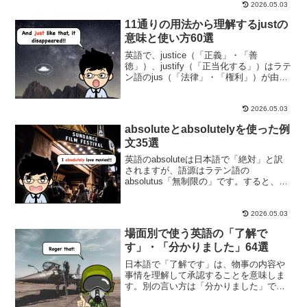
例えば、句動詞のget acrossは、ビジネ
2026.05.03
ス...
11通りの用法から理解するjustの
意味と使い方60選
英語で、justice（「正義」・「善
徳」）、justify（「正当化する」）はラテ
ン語のjus（「法律」・「権利」）が由来
です。英語でお馴染みのjustも同じ語源
で、「正当な理由」・「道徳的に正し
い」と言う意味の形容詞です。ですが、
2026.05.03
副詞と...
absoluteとabsolutelyを使った例
文35選
英語のabsoluteは日本語で「絶対」と訳
されますが、語源はラテン語の
absolutus「無制限の」です。すると、
absolute power「絶対権力」の元の意味
「無制限の力」も納得できます。副詞の
absolutelyは、「制限なく」・...
2026.05.03
場面別で使う英語の「了解で
す」・「分かりました」64選
日本語で「了解です」は、物事の内容や
事情を理解して承認することを意味しま
す。別の言い方は「分かりました」で
す。英語では、これらに近い表現はある