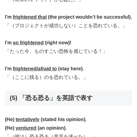
I’m
frightened that
(the project wouldn’t be successful).
「（プロジェクトが成功しない）ことを恐れている。」
I’m
so frightened
(right now)!
「たった今、ものすごい恐怖を感じている！」
I’m
frightened/afraid to
(stay here).
「（ここに残る）のを恐れている。」
(5) 「恐る恐る」を英語で表す
(He)
tentatively
(stated his opinion).
(He)
ventured
(an opinion).
「（彼は）恐る恐る（意見を述べた）。」