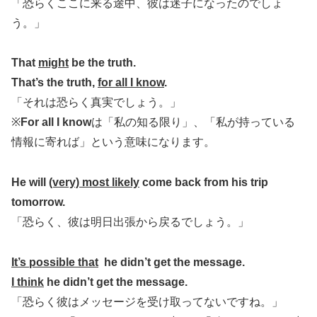
「恐らくここに来る途中、彼は迷子になったのでしょ
う。」
That
might
be the truth.
That’s the truth,
for all I know
.
「それは恐らく真実でしょう。」
※
For all I know
は「私の知る限り」、「私が持っている
情報に寄れば」という意味になります。
He will
(very) most likely
come back from his trip
tomorrow.
「恐らく、彼は明日出張から戻るでしょう。」
It’s possible that
he didn’t get the message.
I think
he didn’t get the message.
「恐らく彼はメッセージを受け取ってないですね。」