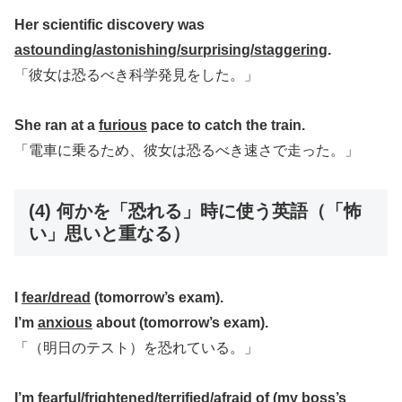
Her scientific discovery was
astounding/astonishing/surprising/staggering
.
「彼女は恐るべき科学発見をした。」
She ran at a
furious
pace to catch the train.
「電車に乗るため、彼女は恐るべき速さで走った。」
(4) 何かを「恐れる」時に使う英語（「怖
い」思いと重なる）
I
fear/dread
(tomorrow’s exam).
I’m
anxious
about (tomorrow’s exam).
「（明日のテスト）を恐れている。」
I’m
fearful/frightened/terrified/afraid of
(my boss’s