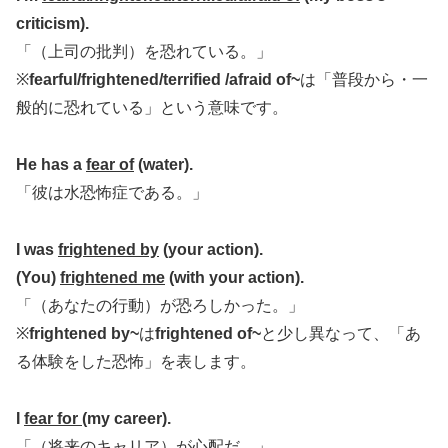
criticism).
「（上司の批判）を恐れている。」
※
fearful/frightened/terrified /afraid of~
は「普段から・一
般的に恐れている」という意味です。
He has a
fear of
(water).
「彼は水恐怖症である。」
I was
frightened by
(your action
)
.
(You)
frightened me
(with your action).
「（あなたの行動）が恐ろしかった。」
※
frightened by~
は
frightened of~
と少し異なって、「あ
る体験をした恐怖」を表します。
I
fear for
(
my career).
「（将来のキャリア）が心配だ。」