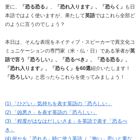
更に、
「恐る恐る」
、
「恐れ入ります」、「恐らく」
も日
本語ではよく使いますが、果たして
英語
ではこれら全部ど
のように言うのでしょう？
本日は、そんな表現をネイティブ・スピーカーで異文化コ
ミュニケーションの専門家（米・仏・日）である筆者が
英
語で言う「恐ろしい」、「恐るべき」、「恐る恐る」、
「恐れ入ります」、「恐らく」を60選
紹介いたします！
「恐ろしい」
と思ったらこれらを使ってみましょう！
(1) 「ひどい」気持ちを表す英語の「恐ろしい」
(2) 「凶悪さ」を表す英語の「恐ろしい」
(3) 「程度がはなはだしいさま」を英語で表す「恐るべ
き」
(4) 何かを「恐れる」時に使う英語（「怖い」思いと重な