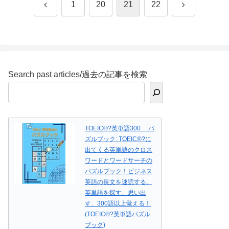
Previous
Next
1
20
21
22
Search past articles/過去の記事を検索
TOEIC®?英単語300 パ
ズルブック: TOEIC®?に
出てくる英単語のクロス
ワードとワードサーチの
パズルブック！ビジネス
英語の長文を速読する、
英単語を探す、思い出
す、300語以上覚える！
(TOEIC®?英単語パズル
ブック)