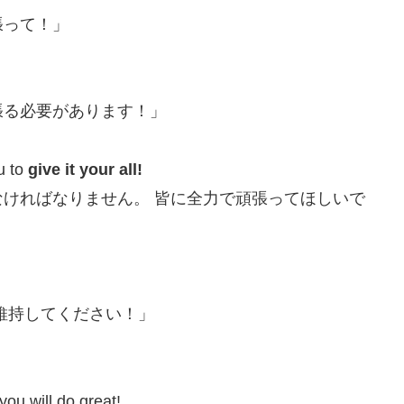
張って！」
張る必要があります！」
u to
give it your all!
ければなりません。 皆に全力で頑張ってほしいで
維持してください！」
ou will do great!