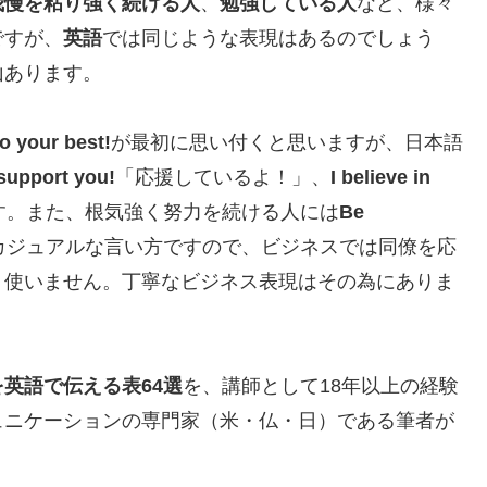
我慢を粘り強く続ける人
、
勉強している人
など、様々
ですが、
英語
では同じような表現はあるのでしょう
山あります。
o your best!
が最初に思い付くと思いますが、日本語
 support you!
「応援しているよ！」、
I believe in
す。また、根気強く努力を続ける人には
Be
カジュアルな言い方ですので、ビジネスでは同僚を応
り使いません。丁寧なビジネス表現はその為にありま
英語で伝える表64選
を、講師として18年以上の経験
ュニケーションの専門家（米・仏・日）である筆者が