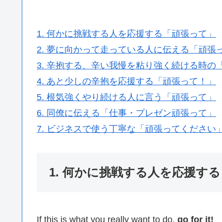
1. 何かに挑戦する人を応援する「頑張って」
2. 夢に向かって走っている人に伝える「頑張
3. 辛抱する、辛い我慢を粘り強く続ける時の
4. あと少しの辛抱を応援する「頑張って！」
5. 根気強くやり続ける人に言う「頑張って」
6. 同僚に伝える「仕事・プレゼン頑張って」
7. ビジネスで使う丁寧な「頑張ってください
1. 何かに挑戦する人を応援す
If this is what you really want to do,
go for it!