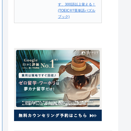
す、300語以上覚える！
(TOEIC®?英単語パズル
ブック)