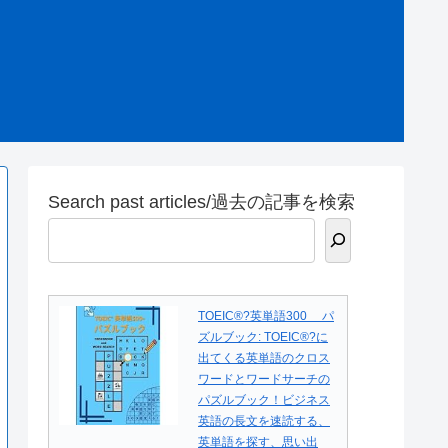
Search past articles/過去の記事を検索
TOEIC®?英単語300 パ
ズルブック: TOEIC®?に
出てくる英単語のクロス
ワードとワードサーチの
パズルブック！ビジネス
英語の長文を速読する、
英単語を探す、思い出