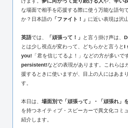
けます。
夢に向かって走り続ける人
や、
辛い
な場面で相手を応援する際に使う万能な語句
か？日本語の
「ファイト！」
に近い表現は沢
英語
では、
「頑張って！」
と言う掛け声は、
D
とは少し視点が変わって、どちらかと言うと
I
you!
「君を信じてるよ！」などの方が多いで
persistent!
などの表現があります。これらは
援するときに使いますが、目上の人にはあま
す。
本日は、
場面別で「頑張って」・「頑張れ」を
を持つネイティブ・スピーカーで異文化コミ
紹介します。