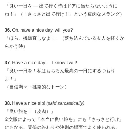
「良い一日を — 出て行く時はドアに当たらないように
ね！」（「さっさと出て行け！」という皮肉なスラング）
36.
Oh, have a nice day, will you?
「ほら、機嫌直しなよ！」（落ち込んでいる友人を軽くか
らかう時）
37.
Have a nice day — I know I will!
「良い一日を！私はもちろん最高の一日にするつもり
よ！」
（自信満々・挑発的なトーン）
38.
Have a nice trip!
(said sarcastically)
「良い旅を！（皮肉）」
※文脈によって「本当に良い旅を」にも「さっさと行け」
にもなる。関係の終わりや決別の場面でよく使われる。