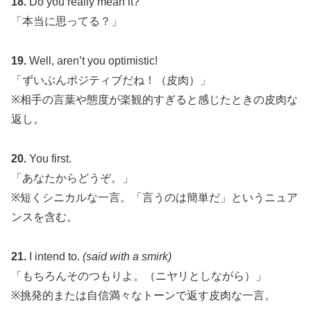
18.
Do you really mean it?
「本当に思ってる？」
19.
Well, aren’t you optimistic!
「ずいぶんポジティブだね！（皮肉）」
※相手の言葉や態度が楽観的すぎると感じたときの皮肉な
返し。
20.
You first.
「あなたからどうぞ。」
※短くシニカルな一言。「言うのは簡単だ」というニュア
ンスを含む。
21.
I intend to.
(said with a smirk)
「もちろんそのつもりよ。（ニヤリとしながら）」
※挑発的または自信満々なトーンで返す皮肉な一言。