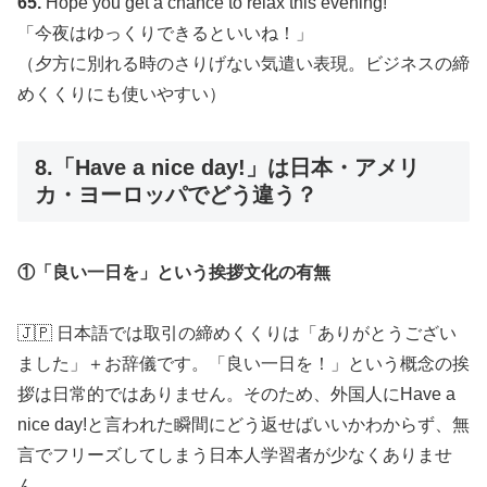
65.
Hope you get a chance to relax this evening!
「今夜はゆっくりできるといいね！」
（夕方に別れる時のさりげない気遣い表現。ビジネスの締
めくくりにも使いやすい）
8.「Have a nice day!」は日本・アメリ
カ・ヨーロッパでどう違う？
①「良い一日を」という挨拶文化の有無
🇯🇵 日本語では取引の締めくくりは「ありがとうござい
ました」＋お辞儀です。「良い一日を！」という概念の挨
拶は日常的ではありません。そのため、外国人にHave a
nice day!と言われた瞬間にどう返せばいいかわからず、無
言でフリーズしてしまう日本人学習者が少なくありませ
ん。