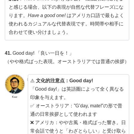
と感じる場合、以下の表現が自然な代替フレーズにな
ります。
Have a good one!
はアメリカ口語で最もよく
使われるカジュアルな代替表現です。時間帯や相手に
合わせて使い分けましょう。
41.
Good day! 「良い一日を！」
（やや格式ばった表現。オーストラリアでは普通の挨拶）
⚠️
文化的注意点：Good day!
「Good day!」は英語圏によって全く異なる
印象を与えます。
Kaz
✅ オーストラリア：”G’day, mate!”の形で普
通の日常挨拶として使われます
❌ アメリカ：やや古風・格式ばった響き。日
常会話で使うと「わざとらしい」と受け取ら