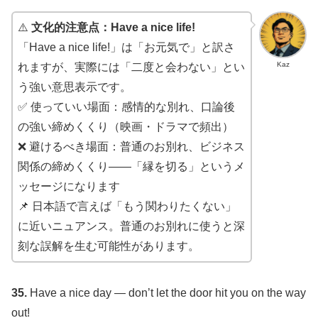
⚠️
文化的注意点：Have a nice life!
「Have a nice life!」は「お元気で」と訳さ
Kaz
れますが、実際には「二度と会わない」とい
う強い意思表示です。
✅ 使っていい場面：感情的な別れ、口論後
の強い締めくくり（映画・ドラマで頻出）
❌ 避けるべき場面：普通のお別れ、ビジネス
関係の締めくくり——「縁を切る」というメ
ッセージになります
📌 日本語で言えば「もう関わりたくない」
に近いニュアンス。普通のお別れに使うと深
刻な誤解を生む可能性があります。
35.
Have a nice day — don’t let the door hit you on the way
out!