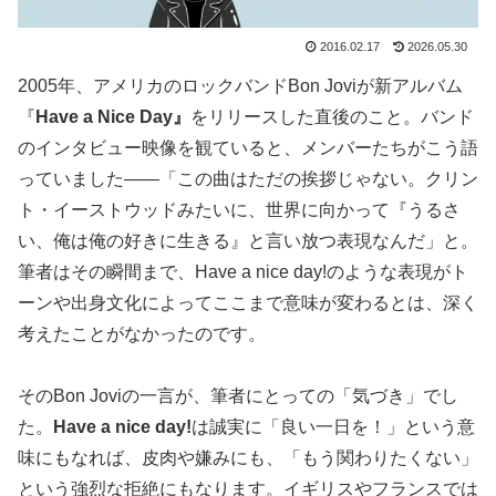
2016.02.17
2026.05.30
2005年、アメリカのロックバンドBon Joviが新アルバム
『
Have a Nice Day』
をリリースした直後のこと。バンド
のインタビュー映像を観ていると、メンバーたちがこう語
っていました——「この曲はただの挨拶じゃない。クリン
ト・イーストウッドみたいに、世界に向かって『うるさ
い、俺は俺の好きに生きる』と言い放つ表現なんだ」と。
筆者はその瞬間まで、Have a nice day!のような表現がト
ーンや出身文化によってここまで意味が変わるとは、深く
考えたことがなかったのです。
そのBon Joviの一言が、筆者にとっての「気づき」でし
た。
Have a nice day!
は誠実に「良い一日を！」という意
味にもなれば、皮肉や嫌みにも、「もう関わりたくない」
という強烈な拒絶にもなります。イギリスやフランスでは