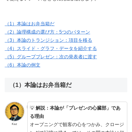
（1）本論はお弁当箱だ
（2）論理構成の選び方：5つのパターン
（3）本論のトランジション：項目を移る
（4）スライド・グラフ・データを紹介する
（5）グループプレゼン：次の発表者に渡す
（6）本論の例文
（1）本論はお弁当箱だ
💡
解説：本論が「プレゼンの心臓部」であ
る理由
オープニングで観客の心をつかみ、クロージ
Kaz