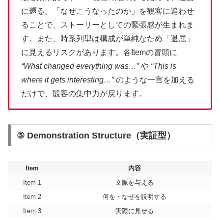
に遡る。「なぜこうなったのか」を観客に追わせ
ることで、ストーリーとしての緊張感が生まれま
す。また、時系列型は構成が単純なため「退屈」
に見えるリスクがあります。各Itemの冒頭に
“What changed everything was…”
や
“This is
where it gets interesting…”
のような一言を加える
だけで、観客の集中力が戻ります。
⑤ Demonstration Structure（実証型）
Item
内容
Item 1
文脈を与える
Item 2
何を・なぜを説明する
Item 3
実際に見せる