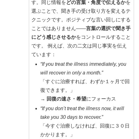
す。同じ情報を
どの言葉・角度で伝えるか
を
選ぶことで、聞き手の受け取り方を変えるテ
クニックです。ポジティブな言い回しにする
ことではありません——
言葉の選択で聞き手
にどう感じさせるか
をコントロールすること
です。
例えば、次の二文は同じ事実を伝え
ています：
“If you treat the illness immediately, you
will recover in only a month.”
「すぐに治療すれば、わずか１ヶ月で回
復できます。」
→
回復の速さ・希望
にフォーカス
“If you don’t treat the illness now, it will
take you 30 days to recover.”
「今すぐ治療しなければ、回復に３０日
かかります。」