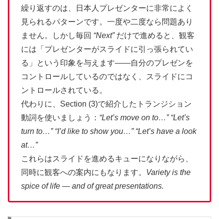
繰り返すのは、日本人プレゼンターに非常によく
見られるパターンです。一度や二度なら問題あり
ません。しかし毎回
“Next”
だけで進めると、観客
には「プレゼンターがスライドに引っ張られてい
る」という印象を与えます——自分のプレゼンを
コントロールしているのではなく、スライドにコ
ントロールされている。
代わりに、Section (3)で紹介したトランジション
動詞を使いましょう：
“Let’s move on to…”
“Let’s
turn to…”
“I’d like to show you…”
“Let’s have a look
at…”
これらはスライドを進めるキューになりながら、
同時に観客への案内にもなります。
Variety is the
spice of life — and of great presentations.