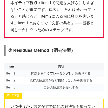
ネイティブ視点：
Item 1で問題を大げさにしすぎ
ないことが重要です。観客が「それは分かってい
る」と感じると、Item 2に入る前に興味を失いま
す。Item 1はあくまで「文脈の共有」——観客と
同じ土台に立つためのステップです。
② Residues Method（消去法型）
Item
内容
Item 1
問題を素早く
フレーミング
し、深掘りする
Item 2
既存の解決策がなぜ機能しないかを説明する
Item 3
自分の解決策を提示する
いつ使うか：
観客がすでに他の解決策を知ってい