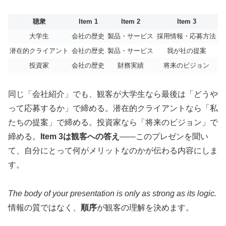
聴衆
Item 1
Item 2
Item 3
大学生
会社の歴史
製品・サービス
採用情報・応募方法
潜在的クライアント
会社の歴史
製品・サービス
我が社の提案
投資家
会社の歴史
財務実績
将来のビジョン
同じ「会社紹介」でも、観客が大学生なら最後は「どうや
って応募するか」で締める。潜在的クライアントなら「私
たちの提案」で締める。投資家なら「将来のビジョン」で
締める。
Item 3は観客への答え
——このプレゼンを聞い
て、自分にとって何がメリットなのかが伝わる内容にしま
す。
The body of your presentation is only as strong as its logic.
情報の質ではなく、
順序
が観客の理解を決めます。