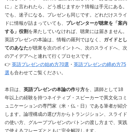
に」と言われたら、どう感じますか？情報は手元にある。
でも、迷子になる。プレゼンも同じです。どれだけスライ
ドに情報が詰まっていても、
プレゼンターが聴衆を「案内
する」役割
を果たしていなければ、聴衆には届きません。
英語プレゼンの本論は、情報の羅列ではなく、
ガイドとし
てのあなた
が聴衆を次のポイントへ、次のスライドへ、次
のアイデアへと連れて行くプロセスです。
👉
英語プレゼンの始め方70選
・
英語プレゼンの締め方75
選
も合わせてご覧ください。
本日は、
英語プレゼンの本論の作り方
を、講師として18
年以上の経験を持つネイティブ・スピーカーで異文化コミ
ュニケーションの専門家（米・仏・日）である筆者が紹介
します。論理構成の選び方からトランジション、スライド
の使い方、グループプレゼンのバトンの渡し方まで、実践
で使えるフレーズとともに完全解説します。